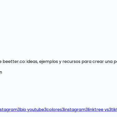
 beetter.co: ideas, ejemplos y recursos para crear una p
n
nstagram
3
bio youtube
3
colores
3
instagram
3
linktree vs
3
ti