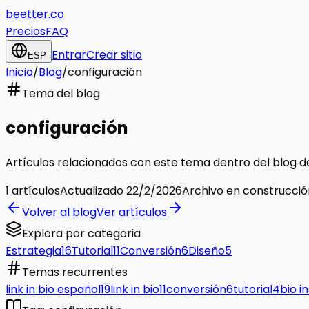
beetter.co
Precios
FAQ
Entrar
Crear sitio
ESP
Inicio
/
Blog
/
configuración
Tema del blog
configuración
Artículos relacionados con este tema dentro del blog de
1
artículos
Actualizado
22/2/2026
Archivo en construcció
Volver al blog
Ver artículos
Explora por categoria
Estrategia
16
Tutorial
11
Conversión
6
Diseño
5
Temas recurrentes
link in bio español
19
link in bio
11
conversión
6
tutorial
4
bio i