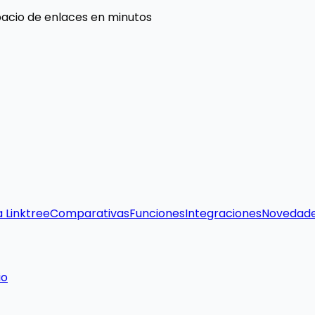
pacio de enlaces en minutos
a Linktree
Comparativas
Funciones
Integraciones
Novedad
io