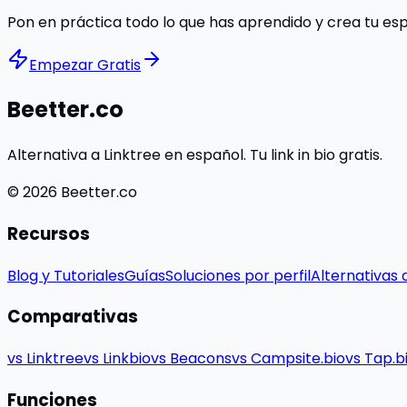
Pon en práctica todo lo que has aprendido y crea tu es
Empezar Gratis
Beetter.co
Alternativa a Linktree en español. Tu link in bio gratis.
© 2026 Beetter.co
Recursos
Blog y Tutoriales
Guías
Soluciones por perfil
Alternativas 
Comparativas
vs Linktree
vs Linkbio
vs Beacons
vs Campsite.bio
vs Tap.b
Funciones