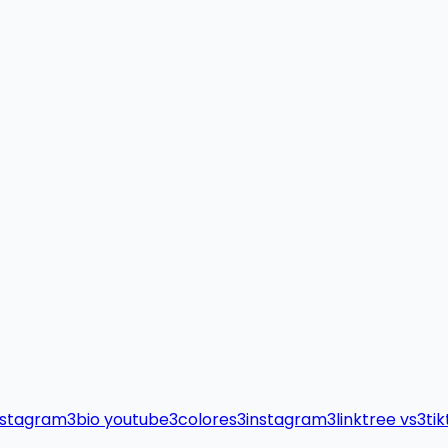
nstagram
3
bio youtube
3
colores
3
instagram
3
linktree vs
3
ti