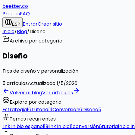
beetter.co
Precios
FAQ
Entrar
Crear sitio
ESP
Inicio
/
Blog
/
Diseño
Archivo por categoría
Diseño
Tips de diseño y personalización
5
artículos
Actualizado
1/5/2026
Volver al blog
Ver artículos
Explora por categoria
Estrategia
16
Tutorial
11
Conversión
6
Diseño
5
Temas recurrentes
link in bio español
19
link in bio
11
conversión
6
tutorial
4
bio i