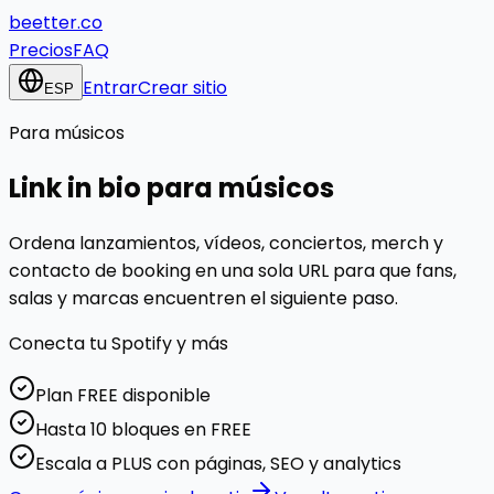
beetter.co
Precios
FAQ
Entrar
Crear sitio
ESP
Para
músicos
Link in bio para
músicos
Ordena lanzamientos, vídeos, conciertos, merch y
contacto de booking en una sola URL para que fans,
salas y marcas encuentren el siguiente paso.
Conecta tu
Spotify
y más
Plan FREE disponible
Hasta 10 bloques en FREE
Escala a PLUS con páginas, SEO y analytics