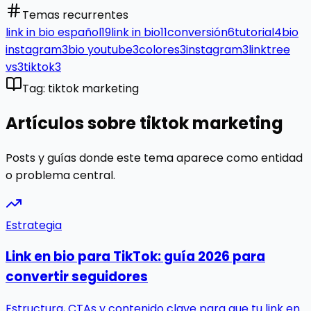
Temas recurrentes
link in bio español
19
link in bio
11
conversión
6
tutorial
4
bio
instagram
3
bio youtube
3
colores
3
instagram
3
linktree
vs
3
tiktok
3
Tag: tiktok marketing
Artículos sobre tiktok marketing
Posts y guías donde este tema aparece como entidad
o problema central.
Estrategia
Link en bio para TikTok: guía 2026 para
convertir seguidores
Estructura, CTAs y contenido clave para que tu link en