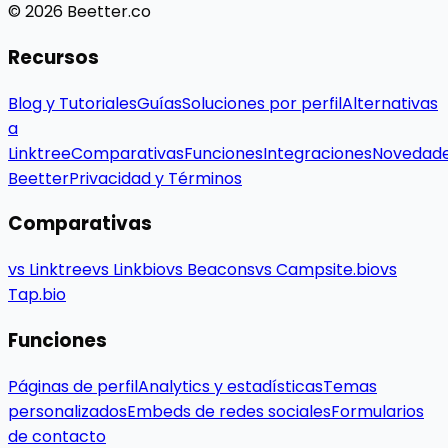
© 2026 Beetter.co
Recursos
Blog y Tutoriales
Guías
Soluciones por perfil
Alternativas
a
Linktree
Comparativas
Funciones
Integraciones
Novedad
Beetter
Privacidad y Términos
Comparativas
vs Linktree
vs Linkbio
vs Beacons
vs Campsite.bio
vs
Tap.bio
Funciones
Páginas de perfil
Analytics y estadísticas
Temas
personalizados
Embeds de redes sociales
Formularios
de contacto