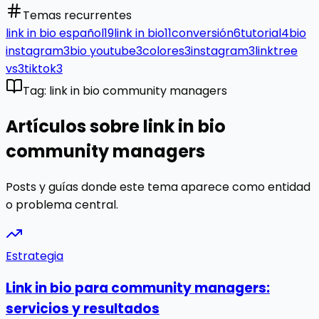
Temas recurrentes
link in bio español
19
link in bio
11
conversión
6
tutorial
4
bio
instagram
3
bio youtube
3
colores
3
instagram
3
linktree
vs
3
tiktok
3
Tag: link in bio community managers
Artículos sobre link in bio
community managers
Posts y guías donde este tema aparece como entidad
o problema central.
Estrategia
Link in bio para community managers:
servicios y resultados