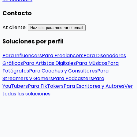
Contacto
At cliente:
Haz clic para mostrar el email
Soluciones por perfil
Para Influencers
Para Freelancers
Para Diseñadores
Gráficos
Para Artistas Digitales
Para Músicos
Para
Fotógrafos
Para Coaches y Consultores
Para
Streamers y Gamers
Para Podcasters
Para
YouTubers
Para TikTokers
Para Escritores y Autores
Ver
todas las soluciones