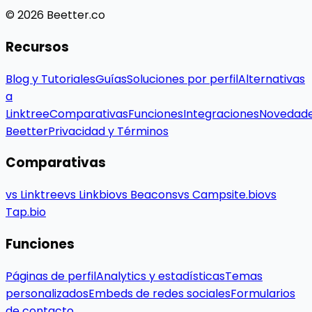
© 2026 Beetter.co
Recursos
Blog y Tutoriales
Guías
Soluciones por perfil
Alternativas
a
Linktree
Comparativas
Funciones
Integraciones
Novedad
Beetter
Privacidad y Términos
Comparativas
vs Linktree
vs Linkbio
vs Beacons
vs Campsite.bio
vs
Tap.bio
Funciones
Páginas de perfil
Analytics y estadísticas
Temas
personalizados
Embeds de redes sociales
Formularios
de contacto