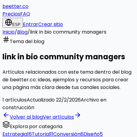
beetter.co
Precios
FAQ
Entrar
Crear sitio
ESP
Inicio
/
Blog
/
link in bio community managers
Tema del blog
link in bio community managers
Artículos relacionados con este tema dentro del blog
de beetter.co: ideas, ejemplos y recursos para crear
una página más clara desde tus canales sociales.
1
artículos
Actualizado
22/2/2026
Archivo en
construcción
Volver al blog
Ver artículos
Explora por categoria
Estrategia
16
Tutorial
11
Conversión
6
Diseño
5