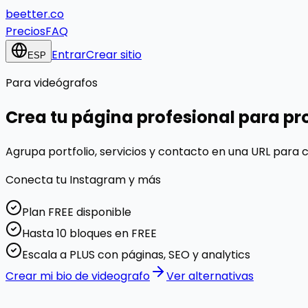
beetter.co
Precios
FAQ
Entrar
Crear sitio
ESP
Para
videógrafos
Crea tu página profesional para
pr
Agrupa portfolio, servicios y contacto en una URL para 
Conecta tu
Instagram
y más
Plan FREE disponible
Hasta 10 bloques en FREE
Escala a PLUS con páginas, SEO y analytics
Crear mi bio de videografo
Ver alternativas