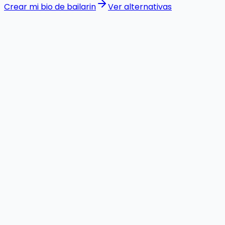
Crear mi bio de bailarin
Ver alternativas
importar desde
Linktree
analytics
formularios
temas personalizados