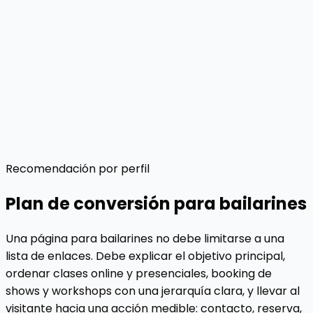
filtrar oportunidades serias.
Cobertura y desplazamiento
Aclara ciudades disponibles para evitar leads fuera de
operativa real.
Rendimiento por bloque
Detecta si convierten mejor clases, workshops o
booking y ajusta prioridad.
Recomendación por perfil
Plan de conversión para bailarines
Una página para bailarines no debe limitarse a una
lista de enlaces. Debe explicar el objetivo principal,
ordenar clases online y presenciales, booking de
shows y workshops con una jerarquía clara, y llevar al
visitante hacia una acción medible: contacto, reserva,