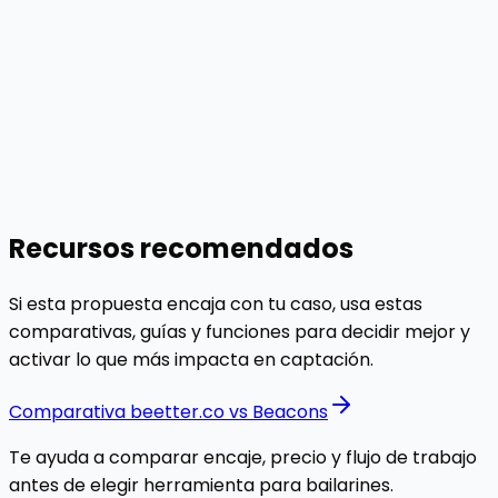
Escalado con datos
Compara sin perder el foco comercial
Si estás valorando alternativas a Linktree, revisa
funciones reales, comparativas y analytics antes de
decidir.
Ver comparativas
Explorar analytics
Recursos recomendados
Si esta propuesta encaja con tu caso, usa estas
comparativas, guías y funciones para decidir mejor y
activar lo que más impacta en captación.
Comparativa beetter.co vs Beacons
Te ayuda a comparar encaje, precio y flujo de trabajo
antes de elegir herramienta para bailarines.