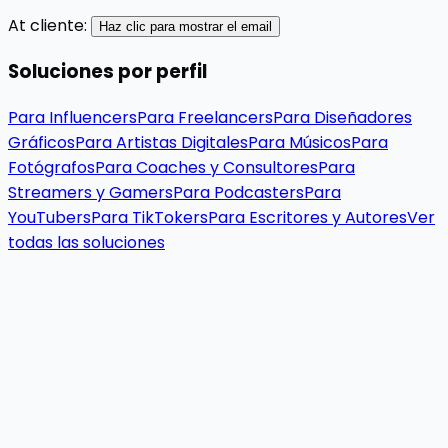
At cliente:
Haz clic para mostrar el email
Soluciones por perfil
Para Influencers
Para Freelancers
Para Diseñadores
Gráficos
Para Artistas Digitales
Para Músicos
Para
Fotógrafos
Para Coaches y Consultores
Para
Streamers y Gamers
Para Podcasters
Para
YouTubers
Para TikTokers
Para Escritores y Autores
Ver
todas las soluciones