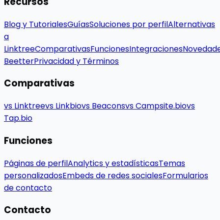
Recursos
Blog y Tutoriales
Guías
Soluciones por perfil
Alternativas
a
Linktree
Comparativas
Funciones
Integraciones
Novedad
Beetter
Privacidad y Términos
Comparativas
vs Linktree
vs Linkbio
vs Beacons
vs Campsite.bio
vs
Tap.bio
Funciones
Páginas de perfil
Analytics y estadísticas
Temas
personalizados
Embeds de redes sociales
Formularios
de contacto
Contacto