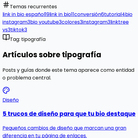
Temas recurrentes
link in bio español
19
link in bio
11
conversión
6
tutorial
4
bio
instagram
3
bio youtube
3
colores
3
instagram
3
linktree
vs
3
tiktok
3
Tag: tipografía
Artículos sobre tipografía
Posts y guías donde este tema aparece como entidad
o problema central.
Diseño
5 trucos de diseño para que tu bio destaque
Pequeños cambios de diseño que marcan una gran
diferencia en tu página de enlaces.